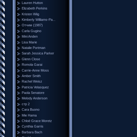
Lauren Hutton
Elizabeth Perkins
Kristen Wiig
Kimberly Williams-Pa...
Отчим (1987)
Carla Gugino
Mini Anden
Lisa Marie
Natalie Portman
Sarah Jessica Parker
Glenn Close
Romola Garai
Carrie-Anne Moss
Amber Smith
Rachel Weisz
Patricia Velasquez
Paola Senatore
Melody Anderson
стр 2
Cara Buono
Mie Hama
Chloë Grace Moretz
Cynthia Garris
Barbara Bach