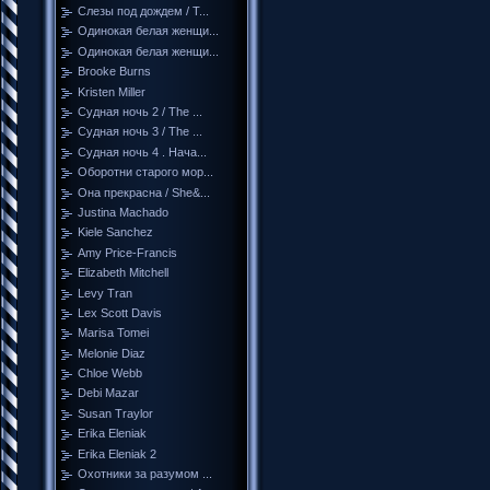
Слезы под дождем / T...
Одинокая белая женщи...
Одинокая белая женщи...
Brooke Burns
Kristen Miller
Судная ночь 2 / The ...
Судная ночь 3 / The ...
Судная ночь 4 . Нача...
Оборотни старого мор...
Она прекрасна / She&...
Justina Machado
Kiele Sanchez
Amy Price-Francis
Elizabeth Mitchell
Levy Tran
Lex Scott Davis
Marisa Tomei
Melonie Diaz
Chloe Webb
Debi Mazar
Susan Traylor
Erika Eleniak
Erika Eleniak 2
Охотники за разумом ...