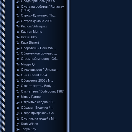
Осада пришельцев / A...
Охота на роботов / Runaway
(1984)
Отряд «Куколка» / Th...
Остров демона 2000
Patricia Velasquez
Kathryn Morris
Kirstie Alley
Katja Bienert
Оборотень / Dark Wal...
Обнаженное оружие / ...
Огромный мясоед - Об...
Maggie Q
Отчаявшиеся / Umutsu...
Они / Them! 1954
Оборотень 2008 / N...
Отсчет жертв / Body ...
Отсчет тел / Bodycount 1987
Mimsy Farmer
Открытые сердца / El...
Образы ; Видения / I...
Озеро призраков / Gh...
Охотник на людей / M...
Ruth Wilson
Tonya Kay