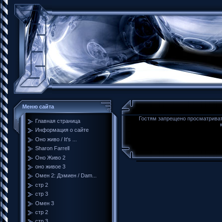
Меню сайта
Гостям запрещено просматривать
Главная страница
Информация о сайте
Оно живо / It's ...
Sharon Farrell
Оно Живо 2
оно живое 3
Омен 2: Дэмиен / Dam...
стр 2
стр 3
Омен 3
стр 2
стр 3