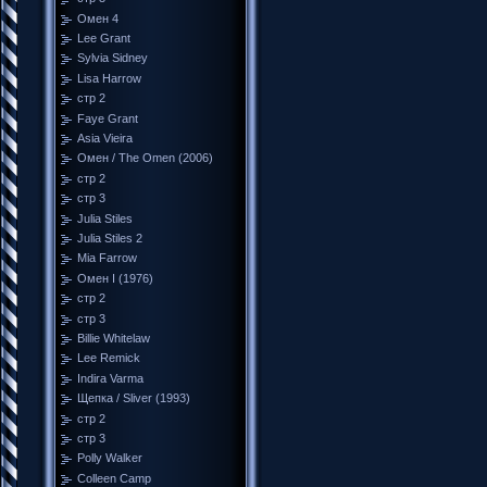
Омен 4
Lee Grant
Sylvia Sidney
Lisa Harrow
стр 2
Faye Grant
Asia Vieira
Омен / The Omen (2006)
стр 2
стр 3
Julia Stiles
Julia Stiles 2
Mia Farrow
Омен I (1976)
стр 2
стр 3
Billie Whitelaw
Lee Remick
Indira Varma
Щепка / Sliver (1993)
стр 2
стр 3
Polly Walker
Colleen Camp